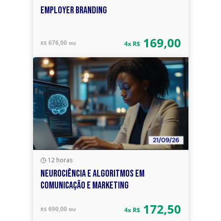
EMPLOYER BRANDING
169,00
676,00 ou
R$
4x R$
12 horas
NEUROCIÊNCIA E ALGORITMOS EM
COMUNICAÇÃO E MARKETING
172,50
690,00 ou
R$
4x R$