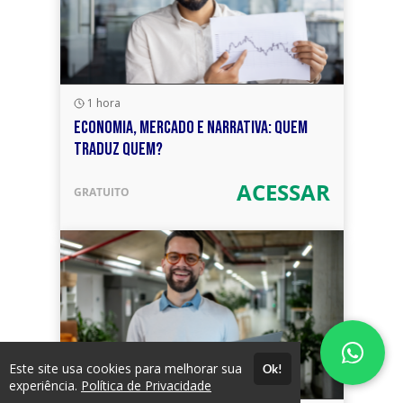
1 hora
ECONOMIA, MERCADO E NARRATIVA: QUEM
TRADUZ QUEM?
ACESSAR
GRATUITO
Este site usa cookies para melhorar sua
Ok!
experiência.
Política de Privacidade