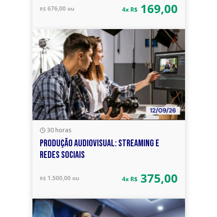
169,00
676,00 ou
R$
4x R$
30 horas
PRODUÇÃO AUDIOVISUAL: STREAMING E
REDES SOCIAIS
375,00
1.500,00 ou
R$
4x R$