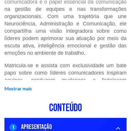
comunicadora e o papel essencial da comunicação
na gestão de equipes e nas transformações
organizacionais. Com uma trajetória que une
Neurociência, Administração e Comunicação, ele
compartilha uma visão integradora sobre como
líderes podem aprimorar sua atuação por meio da
escuta ativa, inteligência emocional e gestão das
emoções no ambiente de trabalho.
Matricula-se e assista com exclusividade um bate
papo sobre como líderes comunicadores inspiram
equipes, conduzem mudanças e fortalecem
resultados com clareza e impacto.
Mostrar mais
Conteúdo complementar sem certificado.
CONTEÚDO
APRESENTAÇÃO
1