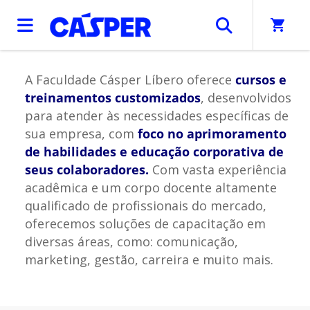
Home
/
CÁSPER - Cursos de Curta Duração - Aprenda do seu
shopping_cart
jeito
A Faculdade Cásper Líbero oferece
cursos e
treinamentos customizados
, desenvolvidos
para atender às necessidades específicas de
sua empresa, com
foco no aprimoramento
de habilidades e educação corporativa de
seus colaboradores.
Com vasta experiência
acadêmica e um corpo docente altamente
qualificado de profissionais do mercado,
oferecemos soluções de capacitação em
diversas áreas, como: comunicação,
marketing, gestão, carreira e muito mais.