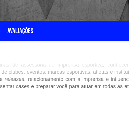
AVALIAÇÕES
tinas de assessoria de imprensa esportiva, conhece
 clubes, eventos, marcas esportivas, atletas e institu
de
releases
, relacionamento com a imprensa e influenc
esentar
cases
e preparar você para atuar em todas as e