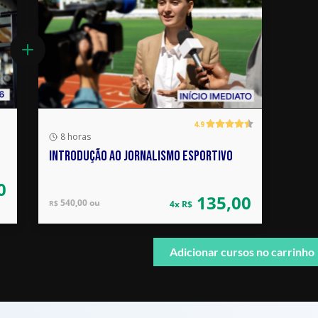
4.9
8 horas
INTRODUÇÃO AO JORNALISMO ESPORTIVO
0
135,00
540,00 ou
R$
4x R$
Adicionar cursos no carrinho