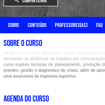
Compartilhar
SOBRE
CONTEÚDO
PROFESSORES(AS)
FAQ
SOBRE O CURSO
Neste curso, você aprenderá como administrar ro
funcionam as dinâmicas de trabalho em comunicação de
curso explora técnicas de planejamento, produção 
eventos, gestão e diagnostico de crises, além de apr
uma assessoria de imprensa esportiva.
AGENDA DO CURSO