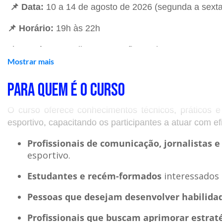
📌
Data:
10 a 14
de agosto
de 2026 (segunda a sexta
📌 Horário:
19h às 22h
📌 Local:
Av. Paulista, 900 - São Paulo - SP
Mostrar mais
PARA QUEM É O CURSO
O QUE VOCÊ APRENDERÁ
O curso oferece conhecimentos técnicos, práticos 
✅ Módulo 01: Mercado e planejamento
esportivo, capacitando os participantes a atuar com e
Perfil profissional e cenário;
Profissionais de comunicação, jornalistas e
Etapas do planejamento.
esportivo.
✅ Módulo 02:
Conteúdo e relacionamento com a i
Estudantes e recém-formados
interessados 
Do
briefing
à produção e divulgação de release
Pessoas que desejam desenvolver habilidad
Relacionamento com a imprensa;
Ações com influenciadores.
Profissionais que buscam aprimorar estrat