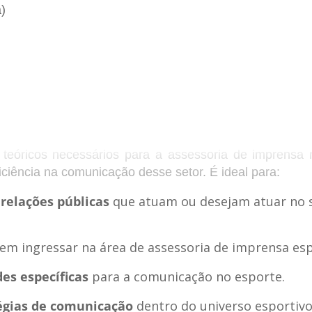
)
e teóricos necessários para a assessoria de imprensa
ficiência na comunicação desse setor. É ideal para:
 relações públicas
que atuam ou desejam atuar no 
mprensa
em ingressar na área de assessoria de imprensa esp
s;
es específicas
para a comunicação no esporte.
égias de comunicação
dentro do universo esportivo