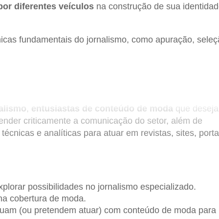
por diferentes veículos
na construção de sua identida
nicas fundamentais do jornalismo, como apuração, sele
adequação da linguagem aos diferentes formatos de mídi
a a análise de semanas de moda e desfiles
, conside
nalismo
,
entusiastas de conteúdo de moda
que desej
ender criticamente a comunicação do setor, além de
nicas e analíticas para atuar em revistas, sites, porta
ma.
lorar possibilidades no jornalismo especializado.
 na cobertura de moda.
atuam (ou pretendem atuar) com conteúdo de moda para