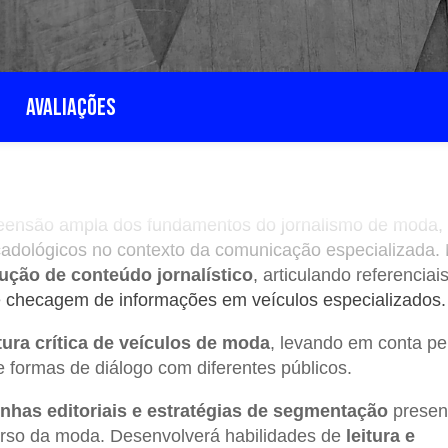
AVALIAÇÕES
reensão ampla dos fundamentos do jornalismo de moda,
rcadológicos no contexto da comunicação especializada.
ução de conteúdo jornalístico
, articulando referenciai
o e checagem de informações em veículos especializados.
itura crítica de veículos de moda
, levando em conta per
e formas de diálogo com diferentes públicos.
linhas editoriais e estratégias de segmentação
presen
niverso da moda. Desenvolverá habilidades de
leitura e