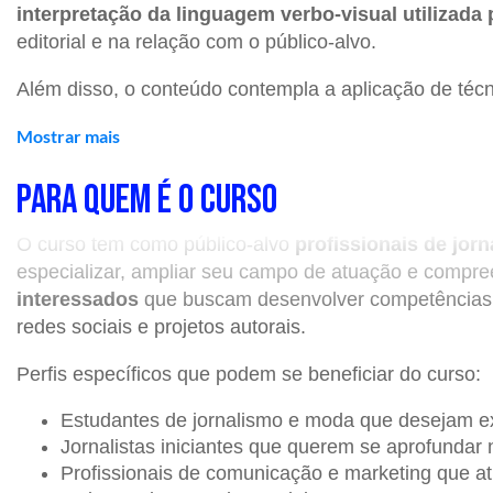
interpretação da linguagem verbo-visual utilizada 
editorial e na relação com o público-alvo.
Além disso, o conteúdo contempla a aplicação de téc
fontes, elaboração de pautas, organização textual e 
Mostrar mais
fim, você poderá
ampliar o seu repertório crítico
par
seus impactos sociais, culturais e mercadológicos.
PARA QUEM É O CURSO
O curso tem como público-alvo
profissionais de jor
AGENDA DO CURSO
especializar, ampliar seu campo de atuação e compre
interessados
que buscam desenvolver competências téc
📌
Data:
09, 10, 16 e 17 de novembro de 2026.
redes sociais e projetos autorais.
📌
Horário:
1
9h às 22h.
Perfis específicos que podem se beneficiar do curso:
📌
Local:
C
urso online com aulas ao vivo na platafor
Estudantes de jornalismo e moda que desejam exp
Jornalistas iniciantes que querem se aprofundar
Profissionais de comunicação e marketing que 