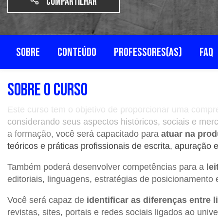
Compartilhar
SOBRE
CONTEÚDO
PROFESSORES(AS)
FAQ
SOBRE O CURSO
Este curso tem o objetivo de proporcionar uma comp
considerando seus aspectos históricos, sociais e me
a formação,
você será capacitado para
atuar na prod
teóricos e práticas profissionais de escrita, apuraçã
Também poderá desenvolver competências para a
le
editoriais, linguagens, estratégias de posicionamento 
Você será capaz de
identificar as diferenças entre 
revistas, sites, portais e redes sociais ligados ao u