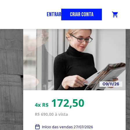
ENTRAR
CRIAR CONTA
shopping_cart
172,50
4x R$
R$ 690,00 à vista
Início das vendas 27/07/2026