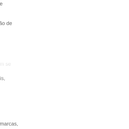
de
ção de
a. Por
rando
am se
is,
 marcas,