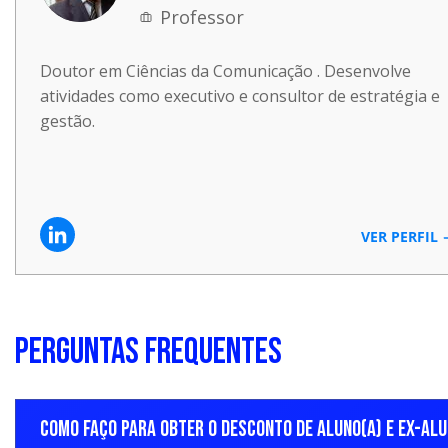
VII. As aulas da modalidade live são gravadas e ficam
Professor
VIII. A política de reembolso segue os seguintes cri
Doutor em Ciências da Comunicação . Desenvolve
data de contratação e que não tenha utilizado o se
atividades como executivo e consultor de estratégia e
aluno, antes do início do curso: ressarcimento de 10
gestão.
transcorridas: ressarcimento de 50% do valor pago.
transcorridos mais de 50% das aulas: não haverá res
falta de quórum na turma: ressarcimento de 100% do 
IX. A nota fiscal é emitida 30 dias após a compra e 
VER PERFIL
da Prefeitura de SP.
X. A solicitação de reembolso deve ser realizada p
boleto bancário, o reembolso será realizado em até
efetuadas com cartão de crédito, o estorno poderá lev
PERGUNTAS FREQUENTES
os prazos definidos pela administradora do cartão.
até 1 dia útil, diretamente na chave Pix informada.
COMO FAÇO PARA OBTER O DESCONTO DE ALUNO(A) E EX-ALU