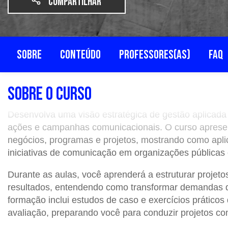
Compartilhar
SOBRE
CONTEÚDO
PROFESSORES(AS)
FAQ
SOBRE O CURSO
Desenvolva uma visão estratégica de gestão aplicada
ações e campanhas comunicacionais. O curso apresent
negócios, programas e projetos, mostrando como apli
iniciativas de comunicação em organizações públicas 
Durante as aulas, você aprenderá a estruturar projeto
resultados, entendendo como transformar demandas d
formação inclui estudos de caso e exercícios prático
avaliação, preparando você para conduzir projetos co