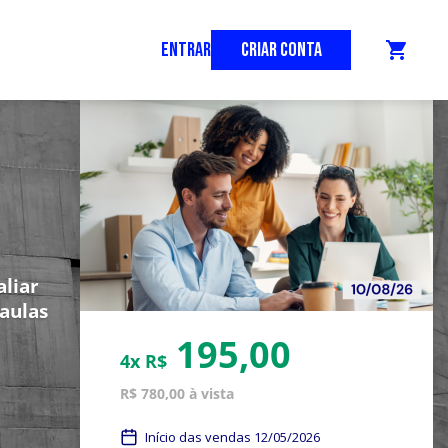
ENTRAR
CRIAR CONTA
shopping_cart
aliar
aulas
195,00
4x R$
R$ 780,00 à vista
Início das vendas 12/05/2026