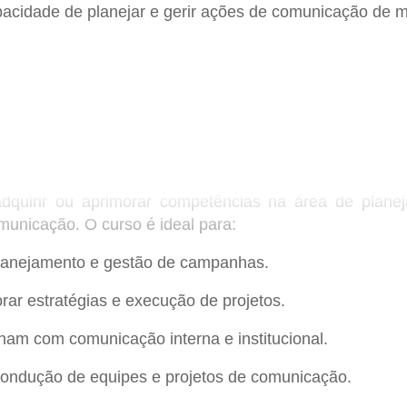
apacidade de planejar e gerir ações de comunicação de 
a)
dquirir ou aprimorar competências na área de plane
a.
unicação. O curso é ideal para:
lanejamento e gestão de campanhas.
ar estratégias e execução de projetos.
ham com comunicação interna e institucional.
e projetos.
ondução de equipes e projetos de comunicação.
stão de projetos.