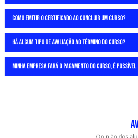
COMO EMITIR O CERTIFICADO AO CONCLUIR UM CURSO?
HÁ ALGUM TIPO DE AVALIAÇÃO AO TÉRMINO DO CURSO?
MINHA EMPRESA FARÁ O PAGAMENTO DO CURSO, É POSSÍVEL 
A
Opinião dos al