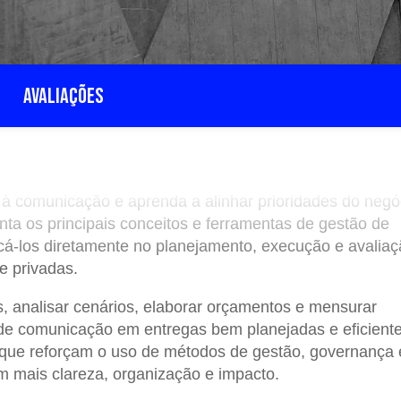
AVALIAÇÕES
 à comunicação e aprenda a alinhar prioridades do negó
a os principais conceitos e ferramentas de gestão de
cá-los diretamente no planejamento, execução e avalia
e privadas.
s, analisar cenários, elaborar orçamentos e mensurar
e comunicação em entregas bem planejadas e eficiente
s que reforçam o uso de métodos de gestão, governança 
m mais clareza, organização e impacto.