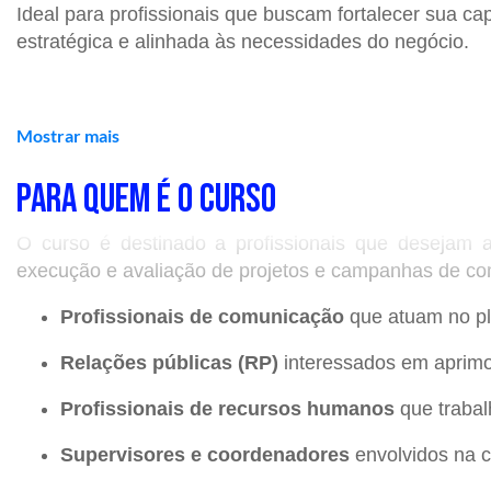
Ideal para profissionais que buscam fortalecer sua c
estratégica e alinhada às necessidades do negócio.
AGENDA DO CURSO
Mostrar mais
📌
Data
:
10 a 13 de Agosto de 2026 (segunda a quint
PARA QUEM É O CURSO
📌
Horário
:
19h às 22h.
O curso é destinado a profissionais que desejam a
📌
Local
:
C
urso online com aulas ao vivo na plataform
execução e avaliação de projetos e campanhas de com
Profissionais de comunicação
que atuam no p
O QUE VOCÊ APRENDERÁ
Relações públicas (RP)
interessados em aprimor
✅ Módulo 01:
Profissionais de recursos humanos
que trabal
Conceitos de gestão de negócios, programas 
Supervisores e coordenadores
envolvidos na c
Estrutura, funcionalidades e processos na ge
Ações de comunicação como projetos.