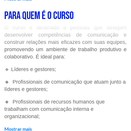
PARA QUEM É O CURSO
AGENDA DO CURSO
O curso é destinado a pessoas que desejam
📌
Data:
20 a 23 de julho de 2026.
desenvolver competências de comunicação e
construir relações mais eficazes com suas equipes,
📌
Horário:
1
9h às 22h.
promovendo um ambiente de trabalho produtivo e
colaborativo. É ideal para:
📌
Local:
C
urso online com aulas ao vivo na
plataforma.
🔹 Líderes e gestores;
🔹
Profissionais de comunicação que atuam junto a
líderes e gestores;
O QUE VOCÊ APRENDERÁ
🔹
Profissionais de recursos humanos que
✅ Contexto e integração
trabalham com comunicação interna e
organizacional;
Contexto da comunicação da liderança
Integração com a estratégia da comunicação
🔹
Mostrar mais
Gestores em formação que desejam