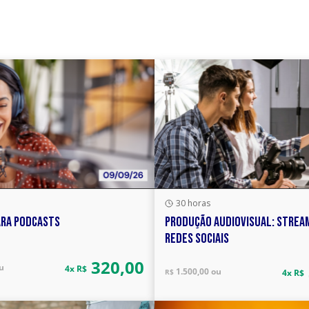
30 horas
ARA PODCASTS
PRODUÇÃO AUDIOVISUAL: STREA
REDES SOCIAIS
320,00
u
4x R$
1.500,00 ou
R$
4x R$