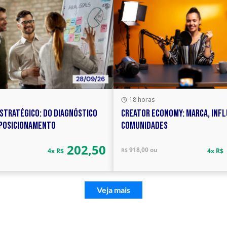
18 horas
STRATÉGICO: DO DIAGNÓSTICO
CREATOR ECONOMY: MARCA, INFL
 POSICIONAMENTO
COMUNIDADES
202,50
918,00 ou
R$
4x R$
4x R$
Veja mais