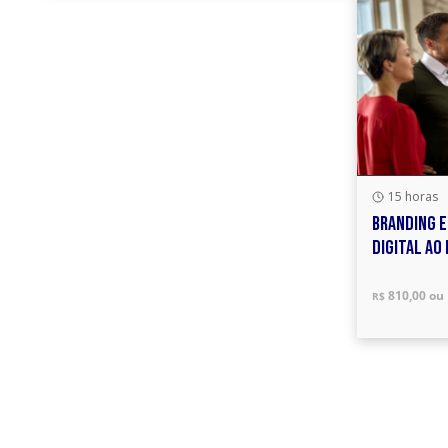
15 horas
BRANDING E
DIGITAL AO
810,00 ou
R$