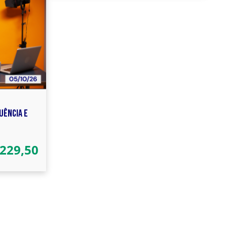
UÊNCIA E
229,50