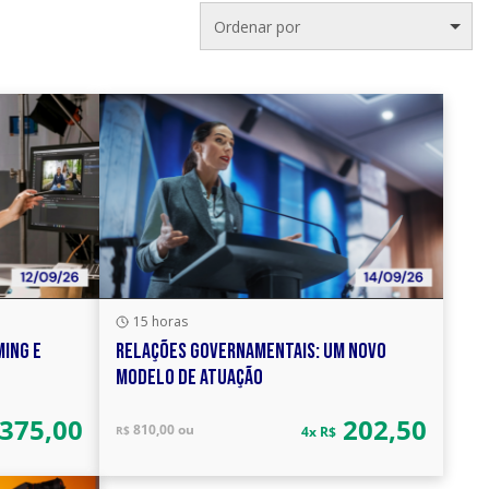
Ordenar por
15 horas
MING E
RELAÇÕES GOVERNAMENTAIS: UM NOVO
MODELO DE ATUAÇÃO
375,00
202,50
810,00 ou
R$
4x R$