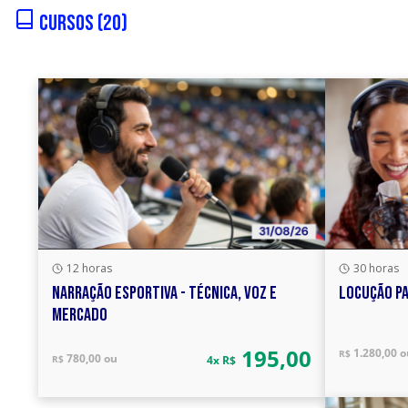
Cursos (20)
12 horas
30 horas
NARRAÇÃO ESPORTIVA - TÉCNICA, VOZ E
LOCUÇÃO P
MERCADO
195,00
1.280,00 o
R$
780,00 ou
R$
4x R$