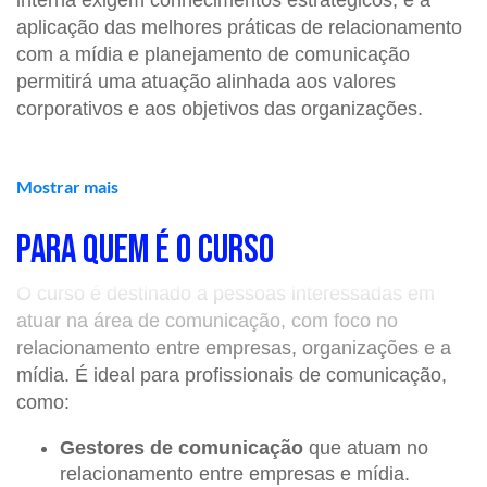
interna exigem conhecimentos estratégicos, e a
aplicação das melhores práticas de relacionamento
com a mídia e planejamento de comunicação
permitirá uma atuação alinhada aos valores
corporativos e aos objetivos das organizações.
AGENDA DO CURSO
Mostrar mais
📌Data:
PARA QUEM É O CURSO
19 a 23 de outubro
de 2026 (segunda a
sexta).
O curso é destinado a pessoas interessadas em
📌Horário:
1
9h às 22h.
atuar na área de comunicação, com foco no
relacionamento entre empresas, organizações e a
📌Local:
Avenida Paulista, 900. São Paulo - SP
.
mídia. É ideal para profissionais de comunicação,
como:
O QUE VOCÊ APRENDERÁ
Gestores de comunicação
que atuam no
relacionamento entre empresas e mídia.