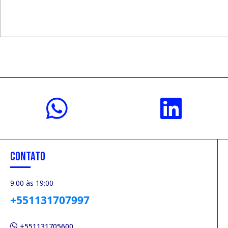
CONTATO
9:00 às 19:00
+551131707997
+551131705600