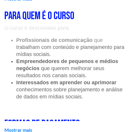
relatórios e extrair informações valiosas do
ambiente digital. Também será introduzido às
PARA QUEM É O CURSO
ferramentas — gratuitas e pagas — usadas no
mercado para coleta, monitoramento e leitura de
O curso é direcionado para:
dados, entendendo como aplicar seus resultados na
construção de um planejamento estratégico
Profissionais de comunicação
que
consistente.
trabalham com conteúdo e planejamento para
mídias sociais.
Com uma abordagem prática e orientada por
Empreendedores de pequenos e médios
exemplos reais, o curso mostra como combinar
negócios
que querem melhorar seus
métricas, escuta ativa e análise crítica para
resultados nos canais sociais.
desenvolver ações mais inteligentes, melhorar a
Interessados em aprender ou aprimorar
performance nas redes sociais e fortalecer a
conhecimentos sobre planejamento e análise
tomada de decisão em comunicação. Ideal para
de dados em mídias sociais.
quem deseja ampliar sua atuação no digital com
base sólida em dados, insight e estratégia.
FORMAS DE PAGAMENTO
Mostrar mais