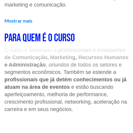
marketing e comunicação.
Mostrar mais
AGENDA DO CURSO
PARA QUEM É O CURSO
📌 Data:
17 e 24 de outubro
O curso é destinado a
profissionais e estudantes
📌 Horário:
9h às 17h.
de Comunicação, Marketing, Recursos Humanos
📌 Local:
Curso online com aula ao vivo na
e Administração
, oriundos de todos os setores e
plataforma.
segmentos econômicos. Também se estende a
p
rofissionais que já detém conhecimentos ou já
atuam na área de eventos
e estão buscando
O QUE VOCÊ APRENDERÁ
aperfeiçoamento, melhoria de performance,
crescimento profissional, networking, aceleração na
✅ Módulo 1 – Contextualização introdutória de
carreira e em seus negócios.
eventos
Panorama evolutivo dos eventos