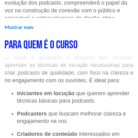
evolução dos podcasts, compreenderá o papel da
voz na construção de conexão com o público e
aprenderá a aplicar técnicas de dicção, ritmo,
modulação e interpretação que tornam a mensagem
Mostrar mais
mais eficiente e interessante. Também terá contato
com aquecimento vocal, exercícios de respiração e
PARA QUEM É O CURSO
práticas essenciais para manter estabilidade,
clareza e naturalidade durante a gravação.
O curso é destinado a pessoas que desejam
aprender as técnicas de locução necessárias para
Com atividades práticas, gravações simuladas e
criar podcasts de qualidade, com foco na clareza e
feedback contínuo, o curso permite que você
no engajamento com os ouvintes. É ideal para:
desenvolva sua identidade vocal, aprenda a
estruturar roteiros e execute apresentações mais
Iniciantes em locução
que querem aprender
seguras e expressivas. A proposta é que cada
técnicas básicas para podcasts.
aluno(a) saia com confiança para conduzir seus
Podcasters
que buscam melhorar clareza e
próprios projetos, comunicando-se com
engajamento na voz.
autenticidade, técnica e intencionalidade.
Criadores de conteúdo
interessados em