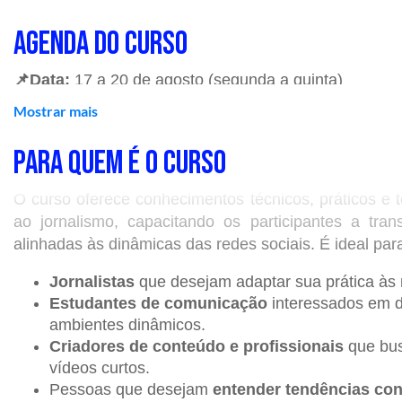
AGENDA DO CURSO
📌
Data:
17 a 20 de agosto (segunda a
quinta)
Mostrar mais
📌
Horário:
1
9h às 22h
PARA QUEM É O CURSO
📌
Local:
C
urso online com aula ao vivo na plataform
O curso oferece conhecimentos técnicos, práticos e 
ao jornalismo, capacitando os participantes a tran
O QUE VOCÊ APRENDERÁ
alinhadas às dinâmicas das redes sociais. É ideal par
✅
Módulo 01
—
Linguagem e transformação do jor
Jornalistas
que desejam adaptar sua prática às n
Estudantes de comunicação
interessados em d
Compreender as mudanças no consumo de informa
ambientes dinâmicos.
Criadores de conteúdo e profissionais
que bus
✅
Módulo 02 — Roteiro e narrativa jornalística em
vídeos curtos.
Pessoas que desejam
entender tendências con
Aprender a adaptar a estrutura jornalística tradic