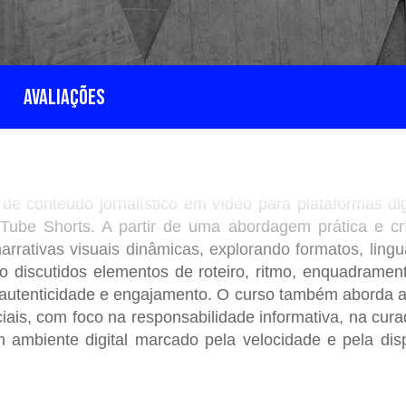
AVALIAÇÕES
e conteúdo jornalístico em vídeo para plataformas dig
Tube Shorts. A partir de uma abordagem prática e crí
arrativas visuais dinâmicas, explorando formatos, ling
discutidos elementos de roteiro, ritmo, enquadramento
, autenticidade e engajamento. O curso também aborda 
ociais, com foco na responsabilidade informativa, na cur
 ambiente digital marcado pela velocidade e pela dis