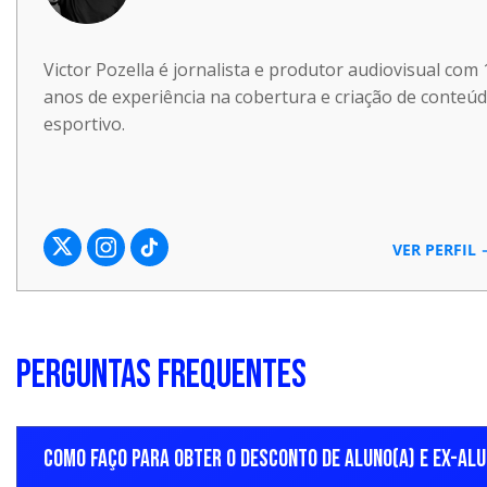
VII. As aulas da modalidade live são gravadas e ficam
VIII. A política de reembolso segue os seguintes cri
Victor Pozella é jornalista e produtor audiovisual com 
data de contratação e que não tenha utilizado o se
anos de experiência na cobertura e criação de conteú
aluno, antes do início do curso: ressarcimento de 10
esportivo.
transcorridas: ressarcimento de 50% do valor pago.
transcorridos mais de 50% das aulas: não haverá res
falta de quórum na turma: ressarcimento de 100% do 
IX. A nota fiscal é emitida 30 dias após a compra e 
VER PERFIL
da Prefeitura de SP.
X. A solicitação de reembolso deve ser realizada p
boleto bancário, o reembolso será realizado em até
PERGUNTAS FREQUENTES
efetuadas com cartão de crédito, o estorno poderá lev
os prazos definidos pela administradora do cartão.
até 1 dia útil, diretamente na chave Pix informada.
COMO FAÇO PARA OBTER O DESCONTO DE ALUNO(A) E EX-ALU