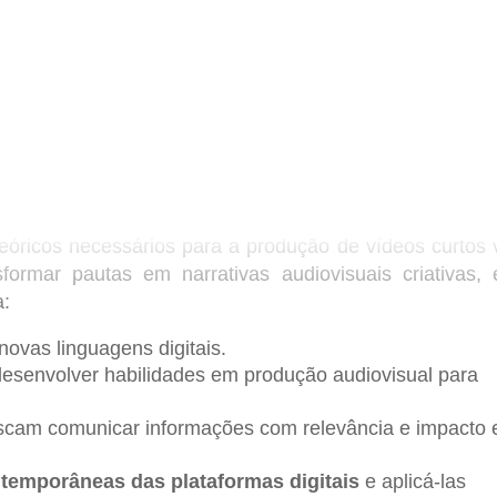
a
teóricos necessários para a produção de vídeos curtos 
sformar pautas em narrativas audiovisuais criativas, 
a:
nalismo nas redes
ovas linguagens digitais.
esenvolver habilidades em produção audiovisual para
ção e nas linguagens audiovisuais das plataformas so
cam comunicar informações com relevância e impacto
 formato curto
temporâneas das plataformas digitais
e aplicá-las
ional ao formato ágil e visual dos vídeos curtos.