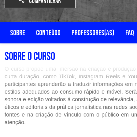
Compartilhar
SOBRE
CONTEÚDO
PROFESSORES(AS)
FAQ
SOBRE O CURSO
O curso propõe uma imersão na criação e produção d
curta duração, como TikTok, Instagram Reels e You
participantes aprenderão a traduzir informações em n
estilos adequados ao consumo rápido e móvel. Serão 
sonora e edição voltados à construção de relevância
éticos e editoriais da prática jornalística nas redes s
fontes e na criação de vínculo com o público em um
atenção.