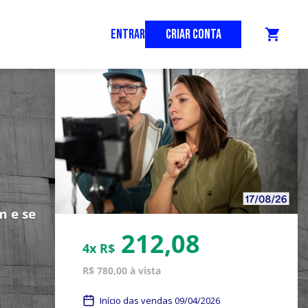
ENTRAR
CRIAR CONTA
shopping_cart
m e se
212,08
4x R$
R$ 780,00 à vista
Início das vendas 09/04/2026