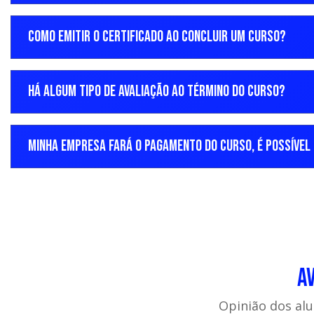
COMO EMITIR O CERTIFICADO AO CONCLUIR UM CURSO?
HÁ ALGUM TIPO DE AVALIAÇÃO AO TÉRMINO DO CURSO?
MINHA EMPRESA FARÁ O PAGAMENTO DO CURSO, É POSSÍVEL 
A
Opinião dos al