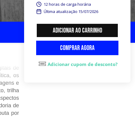
12 horas de carga horária
Última atualização 15/07/2026
Adicionar ao carrinho
Comprar agora
Adicionar cupom de desconto?
itais de
tica, os
uagens e
, trilha
aspectos
adoria de
puta por