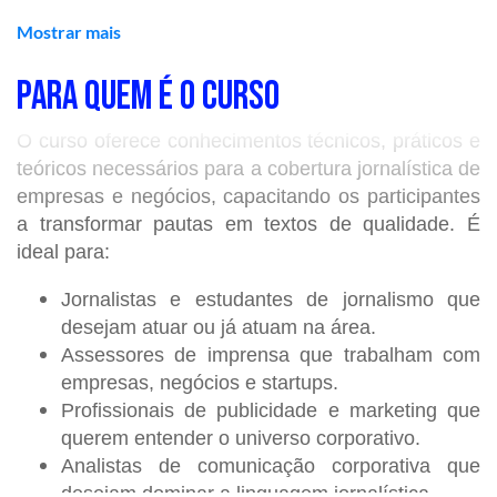
Mostrar mais
O QUE VOCÊ APRENDERÁ
PARA QUEM É O CURSO
✅ Módulo 01:
Por que cobrir empresas?
O curso oferece conhecimentos técnicos, práticos e
O que é uma empresa?
teóricos necessários para a cobertura jornalística de
Definição de empresa e principais tipos;
empresas e negócios, capacitando os participantes
Organização interna das empresas;
a transformar pautas em textos de qualidade. É
Empresas, mercados e setores;
ideal para:
A empresa e o mercado;
Jornalistas e estudantes de jornalismo que
Principais tipos de mercado;
desejam atuar ou já atuam na área.
Setores econômicos;
Assessores de imprensa que trabalham com
As finanças de uma empresa;
empresas, negócios e startups.
Como empresas faturam;
Profissionais de publicidade e marketing que
Noções gerais de balanço;
querem entender o universo corporativo.
Cuidados com os números.
Analistas de comunicação corporativa que
✅
M
ódulo
02:
Como cobrir empresas?
desejam dominar a linguagem jornalística.