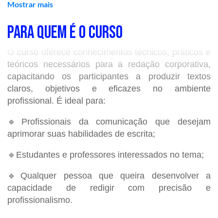
Mostrar mais
textuais que tornam os textos eficientes.
PARA QUEM É O CURSO
AGENDA DO CURSO
O curso oferece conhecimentos técnicos, práticos e
teóricos necessários para a redação corporativa,
📌
Data:
01, 02, 08 e 09 de junho de 2026
capacitando os participantes a produzir textos
(segundas e terças).
claros, objetivos e eficazes no ambiente
profissional. É ideal para:
📌 Horário:
19h às 22h.
🔹Profissionais da comunicação que desejam
📌
Local
:
C
urso online com aulas ao vivo na
aprimorar suas habilidades de escrita;
plataforma.
🔹Estudantes e professores interessados no tema;
🔹Qualquer pessoa que queira desenvolver a
O QUE VOCÊ APRENDERÁ
capacidade de redigir com precisão e
profissionalismo.
✅Clareza como Estratégia