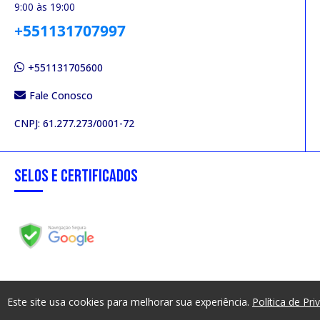
9:00 às 19:00
+551131707997
+551131705600
Fale Conosco
CNPJ: 61.277.273/0001-72
SELOS E CERTIFICADOS
Este site usa cookies para melhorar sua experiência.
Política de Pri
CÁSPER - Cursos de Curta Duração © 2026 - Todos os direitos reservados